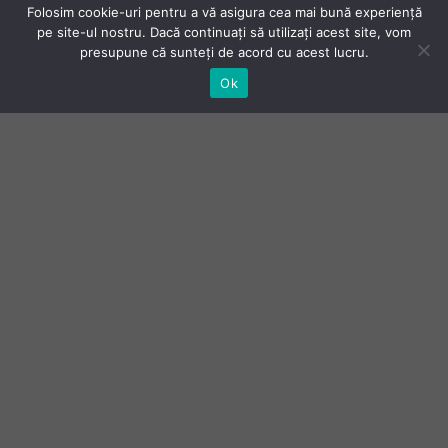
Folosim cookie-uri pentru a vă asigura cea mai bună experiență
pe site-ul nostru. Dacă continuați să utilizați acest site, vom
presupune că sunteți de acord cu acest lucru.
Ok
COSTUME
Casual ✦ Ceremony ✦ Business