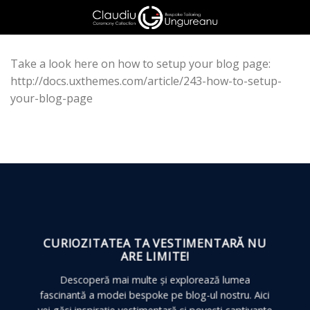
Skip
to
content
Take a look here on how to setup your blog page:
http://docs.uxthemes.com/article/243-how-to-setup-
your-blog-page
CURIOZITATEA TA VESTIMENTARĂ
NU
ARE LIMITE!
Descoperă mai multe și explorează lumea
fascinantă a modei bespoke pe blog-ul nostru. Aici