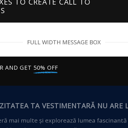
XES TO CREATE CALL TO
ES
FULL WIDTH MESSAGE BOX
ER AND GET
50% OFF
ZITATEA TA VESTIMENTARĂ
NU ARE L
ră mai multe și explorează lumea fascinantă