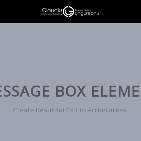
SSAGE BOX ELEM
Create beautiful Call to Action areas.