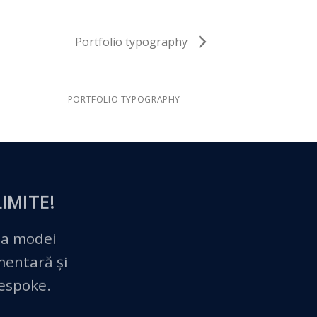
Portfolio typography
PORTFOLIO TYPOGRAPHY
IMITE!
 a modei
imentară și
bespoke.