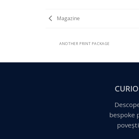
Magazine
AZINE
ANOTHER PRINT PACKAGE
CURIO
Descope
bespoke pe
povești